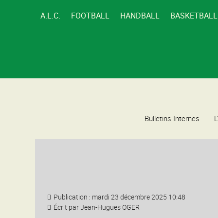
A.L.C.
FOOTBALL
HANDBALL
BASKETBALL
Bulletins Internes
L
Publication : mardi 23 décembre 2025 10:48
Écrit par
Jean-Hugues OGER